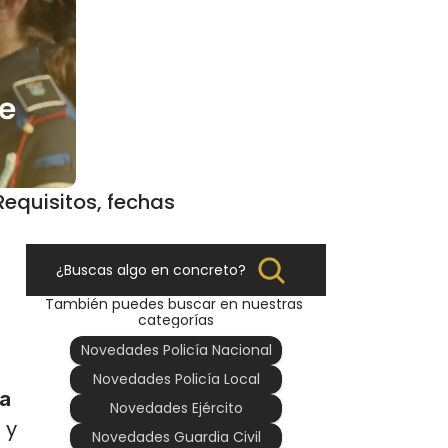
equisitos, fechas 
¿Buscas algo en concreto?
También puedes buscar en nuestras 
categorías
Novedades Policía Nacional
Novedades Policía Local
a 
Novedades Ejército
y 
Novedades Guardia Civil