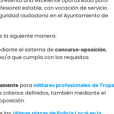
epresenta una excelente oportunidad para 
esional estable, con vocación de servicio 
guridad ciudadana en el Ayuntamiento de 
e la siguiente manera:
diante el sistema de 
, 
concurso-oposición
no/a que cumpla con los requisitos 
 para 
vamente
militares profesionales de Tropa 
 criterios definidos, también mediante el 
posición.
e las
 últimas plazas de Policía Local en la 