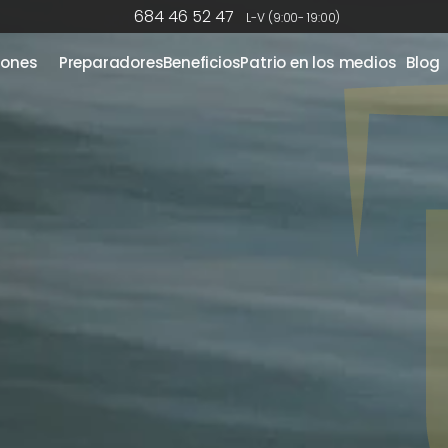
684 46 52 47
L-V (9:00- 19:00)
iones
Preparadores
Beneficios
Patrio en los medios
Blog