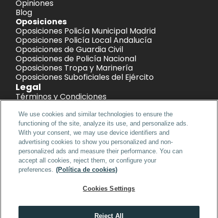
Opiniones
Blog
Oposiciones
Oposiciones Policía Municipal Madrid
Oposiciones Policía Local Andalucía
Oposiciones de Guardia Civil
Oposiciones de Policía Nacional
Oposiciones Tropa y Marinería
Oposiciones Suboficiales del Ejército
Legal
Términos y Condiciones
Política de Privacidad
Política de Cookies
We use cookies and similar technologies to ensure the
Aviso Legal
functioning of the site, analyze its use, and personalize ads.
With your consent, we may use device identifiers and
advertising cookies to show you personalized and non-
Iniciar sesión
personalized ads and measure their performance. You can
accept all cookies, reject them, or configure your
preferences.
(Política de cookies)
Cookies Settings
©2026 Patrio · All rights reserved.
Reject All