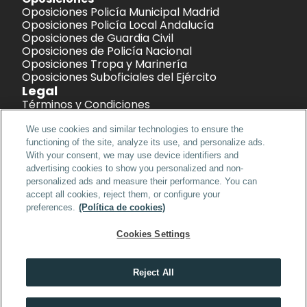
Oposiciones Policía Municipal Madrid
Oposiciones Policía Local Andalucía
Oposiciones de Guardia Civil
Oposiciones de Policía Nacional
Oposiciones Tropa y Marinería
Oposiciones Suboficiales del Ejército
Legal
Términos y Condiciones
Política de Privacidad
Política de Cookies
We use cookies and similar technologies to ensure the
Aviso Legal
functioning of the site, analyze its use, and personalize ads.
With your consent, we may use device identifiers and
advertising cookies to show you personalized and non-
Iniciar sesión
personalized ads and measure their performance. You can
accept all cookies, reject them, or configure your
preferences.
(Política de cookies)
Cookies Settings
©2026 Patrio · All rights reserved.
Reject All
Obtén toda la información que necesitas en PATRIO