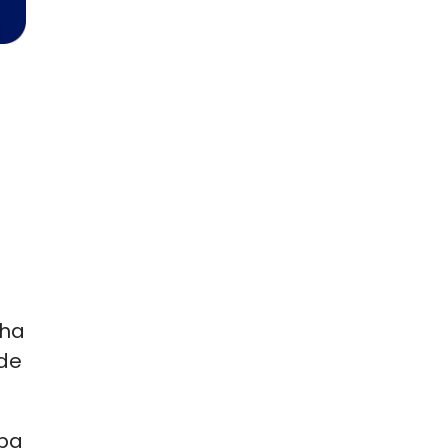
 
ha 
de 
ba 