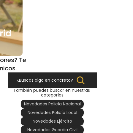
ones? Te 
nicos.
¿Buscas algo en concreto?
También puedes buscar en nuestras 
categorías
 
Novedades Policía Nacional
Novedades Policía Local
Novedades Ejército
Novedades Guardia Civil